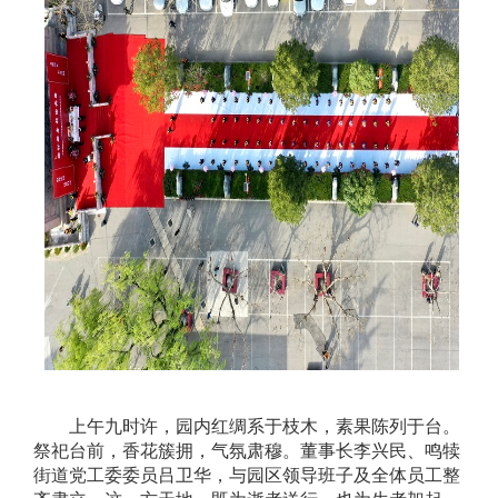
上午九时许，园内红绸系于枝木，素果陈列于台。
祭祀台前，香花簇拥，气氛肃穆。董事长李兴民、鸣犊
街道党工委委员吕卫华，与园区领导班子及全体员工整