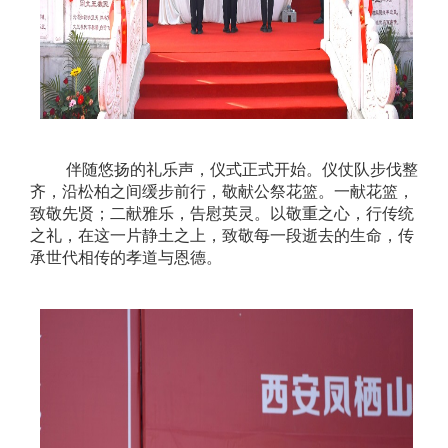
伴随悠扬的礼乐声，仪式正式开始。仪仗队步伐整
齐，沿松柏之间缓步前行，敬献公祭花篮。一献花篮，
致敬先贤；二献雅乐，告慰英灵。以敬重之心，行传统
之礼，在这一片静土之上，致敬每一段逝去的生命，传
承世代相传的孝道与恩德。