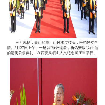
三月凤栖，春山如黛。山风拂过枝头，松柏静立含
情。
3月27日上午，一场以“缅怀逝者，祈佑安康”为主题
的清明公祭典礼，在西安凤栖山人文纪念园庄重举行。