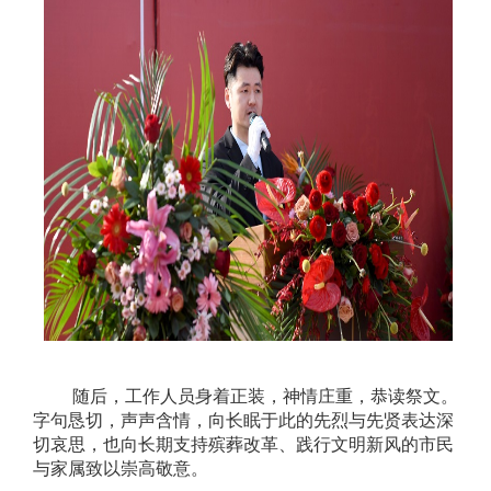
随后，工作人员身着正装，神情庄重，恭读祭文。
字句恳切，声声含情，向长眠于此的先烈与先贤表达深
切哀思，也向长期支持殡葬改革、践行文明新风的市民
与家属致以崇高敬意。